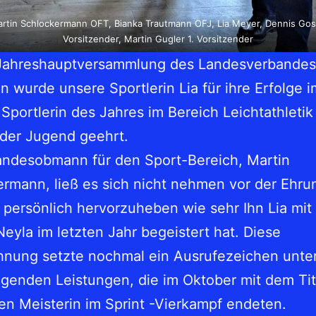
artin Schlockermann OFT, Bianka Trautmann OFJ, Lia Meyer, Dennis Gos
Vorsitzender, Martin Gugler 1. Vorsitzender
 Jahreshauptversammlung des Landesverbandes
n wurde unsere Sportlerin Lia für ihre Erfolge i
 Sportlerin des Jahres im Bereich Leichtathletik
der Jugend geehrt.
andesobmann für den Sport-Bereich, Martin
rmann, ließ es sich nicht nehmen vor der Ehru
persönlich hervorzuheben wie sehr Ihn Lia mit 
eyla im letzten Jahr begeistert hat. Diese
nung setzte nochmal ein Ausrufezeichen unter
genden Leistungen, die im Oktober mit dem Tit
n Meisterin im Sprint -Vierkampf endeten.