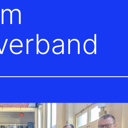
im
verband