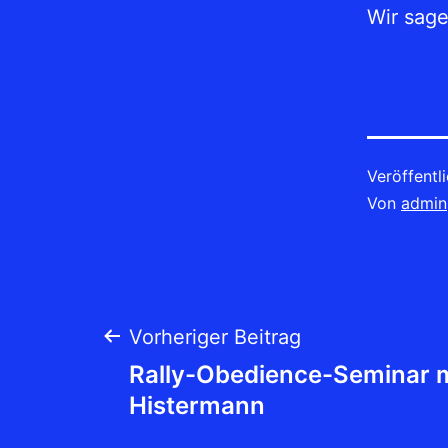
Wir sag
Veröffentl
Von
admin
Beitrags-
Vorheriger Beitrag
Rally-Obedience-Seminar mi
Navigation
Histermann