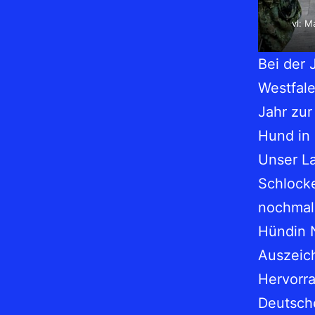
vl: M
Bei der
Westfale
Jahr zur
Hund in 
Unser L
Schlocke
nochmal 
Hündin N
Auszeich
Hervorra
Deutsche