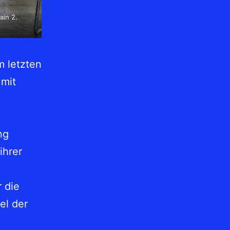
ain 2.
m letzten
 mit
ng
ihrer
 die
el der