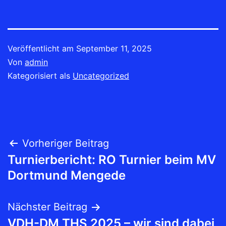
Veröffentlicht am
September 11, 2025
Von
admin
Kategorisiert als
Uncategorized
Beitrags-
Vorheriger Beitrag
Turnierbericht: RO Turnier beim MV
Navigation
Dortmund Mengede
Nächster Beitrag
VDH-DM THS 2025 – wir sind dabei